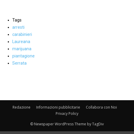
Tags
arresti
carabinieri
Laureana
marijuana
piantagione
Serrata
Facebook
WhatsApp
condividi
Redazione
Informazioni pubblicitarie
Collabora con Noi
Privacy Policy
© Newspaper WordPress Theme by TagDiv