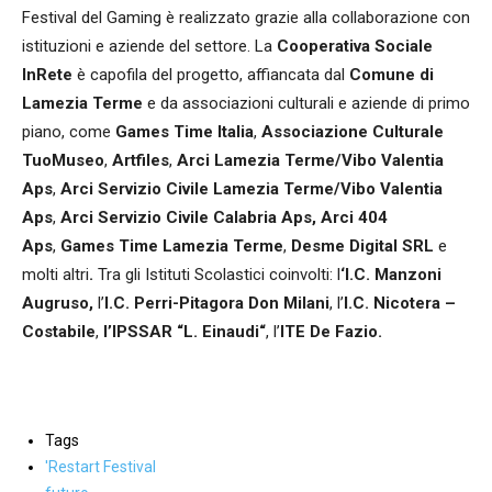
Festival del Gaming è realizzato grazie alla collaborazione con
istituzioni e aziende del settore. La
Cooperativa Sociale
InRete
è capofila del progetto, affiancata dal
Comune di
Lamezia Terme
e da associazioni culturali e aziende di primo
piano, come
Games Time Italia
,
Associazione Culturale
TuoMuseo
,
Artfil
es
,
Arci Lamezia Terme/Vibo Valentia
Aps
,
Arci Servizio Civile Lamezia Terme/Vibo Valentia
Aps
,
Arci Servizio Civile Calabria Aps,
Arci 404
Aps
,
Games Time Lamezia Terme
,
Desme Digital SRL
e
molti altri
.
Tra gli Istituti Scolastici coinvolti:
l
‘I.C. Manzoni
Augruso,
l’
I.C. Perri-Pitagora Don Milani
, l’
I.C. Nicotera –
Costabile
,
l’IPSSAR “L. Einaudi
“
, l’
IT
E De Fazio.
Tags
'Restart Festival