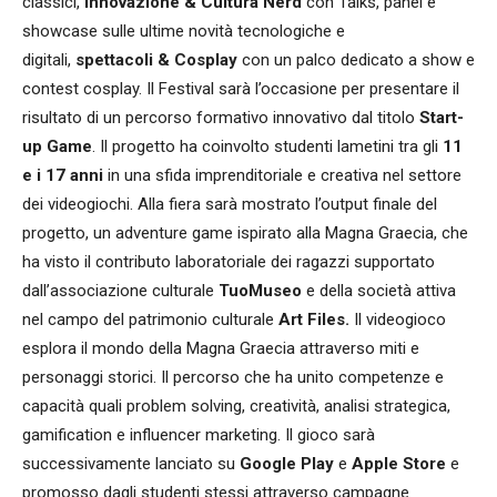
classici,
innovazione & Cultura Nerd
con
Talks, panel e
showcase sulle ultime novità tecnologiche e
digitali,
spettacoli & Cosplay
con un palco dedicato a show e
contest cosplay. Il Festival sarà l’occasione per presentare il
risultato di un percorso formativo innovativo dal titolo
Start-
up Game
. Il progetto ha coinvolto studenti lametini tra gli
11
e i 17 anni
in una sfida imprenditoriale e creativa nel settore
dei videogiochi. Alla fiera sarà mostrato l’output finale del
progetto, un adventure game ispirato alla Magna Graecia, che
ha visto il contributo laboratoriale dei ragazzi supportato
dall’associazione culturale
TuoMuseo
e della società attiva
nel campo del patrimonio culturale
Art Files.
Il videogioco
esplora il mondo della Magna Graecia attraverso miti e
personaggi storici. Il percorso che ha unito competenze e
capacità quali problem solving, creatività, analisi strategica,
gamification e influencer marketing. Il gioco sarà
successivamente lanciato su
Google Play
e
Apple Store
e
promosso dagli studenti stessi attraverso campagne