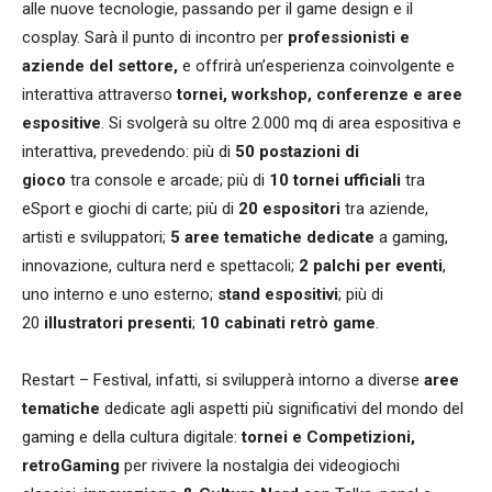
alle nuove tecnologie, passando per il game design e il
cosplay. Sarà il punto di incontro per
professionisti e
aziende del settore,
e offrirà un’esperienza coinvolgente e
interattiva attraverso
tornei, workshop, conferenze e aree
espositive
. Si svolgerà su oltre 2.000 mq di area espositiva e
interattiva, prevedendo: più di
50 postazioni di
gioco
tra console e arcade; più di
10 tornei ufficiali
tra
eSport e giochi di carte; più di
20 espositori
tra aziende,
artisti e sviluppatori;
5 aree tematiche dedicate
a gaming,
innovazione, cultura nerd e spettacoli;
2 palchi per eventi
,
uno interno e uno esterno;
stand espositivi
; più di
20
illustratori presenti
;
10 cabinati retrò game
.
Restart – Festival, infatti, si svilupperà intorno a diverse
aree
tematiche
dedicate agli aspetti più significativi del mondo del
gaming e della cultura digitale:
tornei e Competizioni
,
retroGaming
per rivivere la nostalgia dei videogiochi