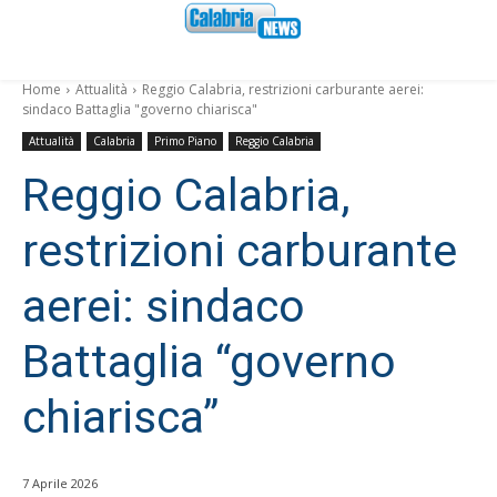
Home
Attualità
Reggio Calabria, restrizioni carburante aerei:
sindaco Battaglia "governo chiarisca"
Attualità
Calabria
Primo Piano
Reggio Calabria
Reggio Calabria,
restrizioni carburante
aerei: sindaco
Battaglia “governo
chiarisca”
7 Aprile 2026