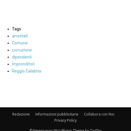
Tags
arrestati
Comune
corruzione
dipendenti
imprenditori
Reggio Calabria
Facebook
WhatsApp
condividi
Redazione
Informazioni pubblicitarie
Collabora con Noi
Privacy Policy
© Newspaper WordPress Theme by TagDiv