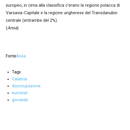
europeo, in cima alla classifica c’erano la regione polacca di
Varsavia-Capitale e la regione ungherese del Transdanubio
centrale (entrambe del 2%).
(
Ansa
)
Fonte
Ansa
Tags
Calabria
disoccupazione
eurostat
giovanile
Facebook
WhatsApp
condividi