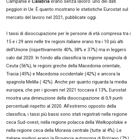
Campania e
Calabria
erano senza lavoro: uno dei dati
peggiori in Ue. È quanto mostrano le statistiche Eurostat sul
mercato del lavoro nel 2021, pubblicate oggi.
I tassi di disoccupazione per le persone di età compresa tra i
15 e i 29 anni nelle tre regioni italiane erano tra i 10 più alti
dell’Unione (rispettivamente 40%, 38% e 37%) ma in leggero
calo dal 2020. In fondo alla classifica la regione spagnola di
Ceuta (56%), le regioni greche della Macedonia orientale,
Tracia (45%) e Macedonia occidentale (42%) e ancora la
spagnola Melilla ( 42%). Anche per quanto riguarda la media
europea, che per i giovani nel 2021 toccava il 13%, Eurostat
mostra una diminuzione della disoccupazione di 0,9 punti
percentuali rispetto al 2020. All’estremo opposto della
classifica, i tassi più bassi sono stati registrati nella regione
ceca Sud-ovest, nella regione polacca della Wielkopolskie e
nella regione ceca della Moravia centrale (tutte al 4%). Le
italiane migliori erano la Provincia autonoma di Bolzano (7%),