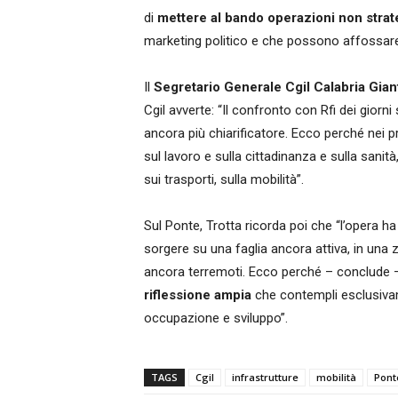
di
mettere al bando operazioni non strate
marketing politico e che possono affossare 
Il
Segretario Generale Cgil Calabria Gian
Cgil avverte: “Il confronto con Rfi dei gior
ancora più chiarificatore. Ecco perché nei
sul lavoro e sulla cittadinanza e sulla sanità
sui trasporti, sulla mobilità”.
Sul Ponte, Trotta ricorda poi che “l’opera ha
sorgere su una faglia ancora attiva, in una 
ancora terremoti. Ecco perché – conclude
riflessione ampia
che contempli esclusivame
occupazione e sviluppo”.
TAGS
Cgil
infrastrutture
mobilità
Pont