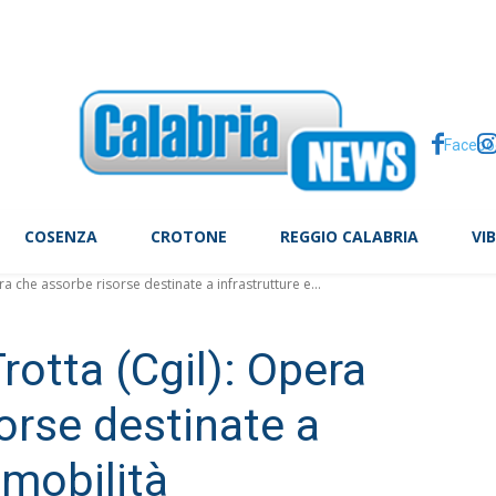
 folgorato mentre stava montando delle luminarie a Calanna
Facebo
COSENZA
CROTONE
REGGIO CALABRIA
VI
ra che assorbe risorse destinate a infrastrutture e...
rotta (Cgil): Opera
orse destinate a
 mobilità