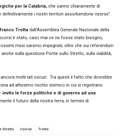
giche per la Calabria,
che sanno chiaramente di
definitivamente i nostri territori assorbendone risorse”.
franco Trotta
dall’Assemblea Generale Nazionale della
ni scorsi è stato, caso mai ce ne fosse stato bisogno,
 prossimi mesi saremo impegnati, oltre che sui referendum
, anche sulla questione Ponte sullo Stretto, sulla viabilità,
 ancora molti lati oscuri. Tra questi il fatto che dovrebbe
zona ad altissimo rischio sismico in cui si registrano
 –
invito le forze politiche e di governo ad una
nte il futuro della nostra terra, in termini di
e Stretto
risorse
Trotta