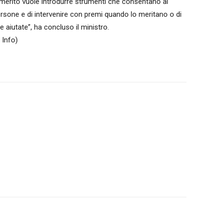
l merito vuole introdurre strumenti che consentano ai
ersone e di intervenire con premi quando lo meritano o di
aiutate”, ha concluso il ministro.
Info)