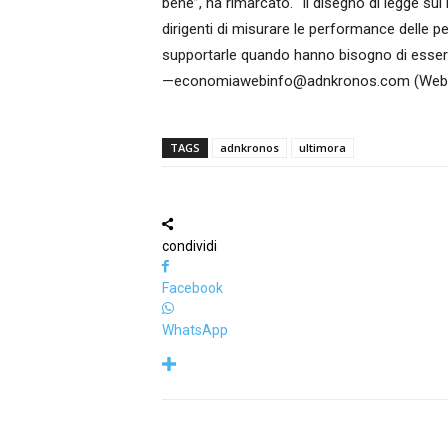
bene”, ha rimarcato. “Il disegno di legge su
dirigenti di misurare le performance delle p
supportarle quando hanno bisogno di essere 
—economiawebinfo@adnkronos.com (Web 
TAGS
adnkronos
ultimora
condividi
Facebook
WhatsApp