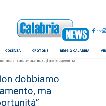
re le calorie e patire la fame? La lezione delle diete ‘veg’
Facebo
COSENZA
CROTONE
REGGIO CALABRIA
VI
amo temere il cambiamento, ma coglierne le opportunità"
 “Non dobbiamo
iamento, ma
portunità”