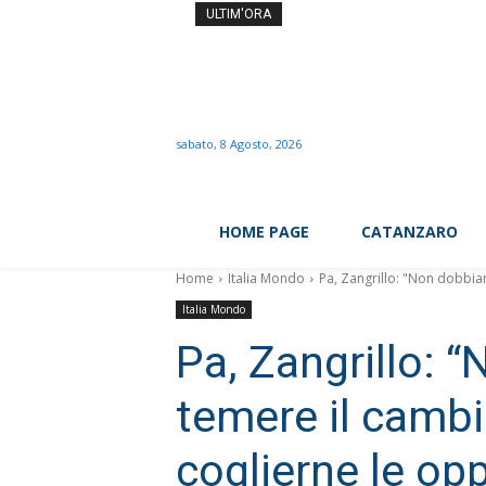
Come dimagrire senza conta
ULTIM'ORA
sabato, 8 Agosto, 2026
HOME PAGE
CATANZARO
Home
Italia Mondo
Pa, Zangrillo: "Non dobbi
Italia Mondo
Pa, Zangrillo:
temere il camb
coglierne le op