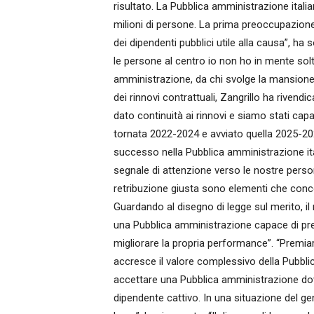
risultato. La Pubblica amministrazione italia
milioni di persone. La prima preoccupazione
dei dipendenti pubblici utile alla causa”, ha
le persone al centro io non ho in mente soltan
amministrazione, da chi svolge la mansione p
dei rinnovi contrattuali, Zangrillo ha riven
dato continuità ai rinnovi e siamo stati cap
tornata 2022-2024 e avviato quella 2025-20
successo nella Pubblica amministrazione ital
segnale di attenzione verso le nostre persone
retribuzione giusta sono elementi che conco
Guardando al disegno di legge sul merito, il
una Pubblica amministrazione capace di premia
migliorare la propria performance”. “Premiare
accresce il valore complessivo della Pubbli
accettare una Pubblica amministrazione dov
dipendente cattivo. In una situazione del gen