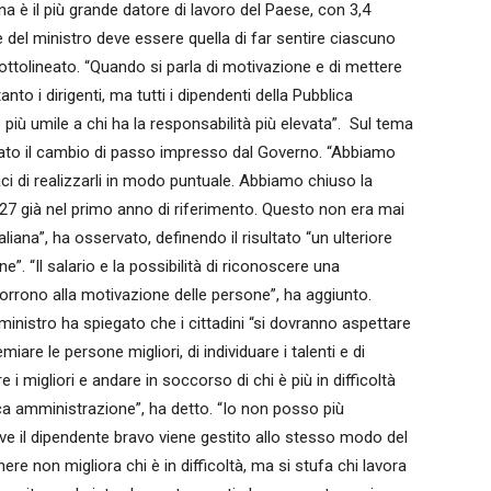
na è il più grande datore di lavoro del Paese, con 3,4
 del ministro deve essere quella di far sentire ciascuno
 sottolineato. “Quando si parla di motivazione e di mettere
to i dirigenti, ma tutti i dipendenti della Pubblica
iù umile a chi ha la responsabilità più elevata”. Sul tema
dicato il cambio di passo impresso dal Governo. “Abbiamo
aci di realizzarli in modo puntuale. Abbiamo chiuso la
27 già nel primo anno di riferimento. Questo non era mai
iana”, ha osservato, definendo il risultato “un ulteriore
”. “Il salario e la possibilità di riconoscere una
rrono alla motivazione delle persone”, ha aggiunto.
 ministro ha spiegato che i cittadini “si dovranno aspettare
re le persone migliori, di individuare i talenti e di
 i migliori e andare in soccorso di chi è più in difficoltà
ca amministrazione”, ha detto. “Io non posso più
e il dipendente bravo viene gestito allo stesso modo del
ere non migliora chi è in difficoltà, ma si stufa chi lavora