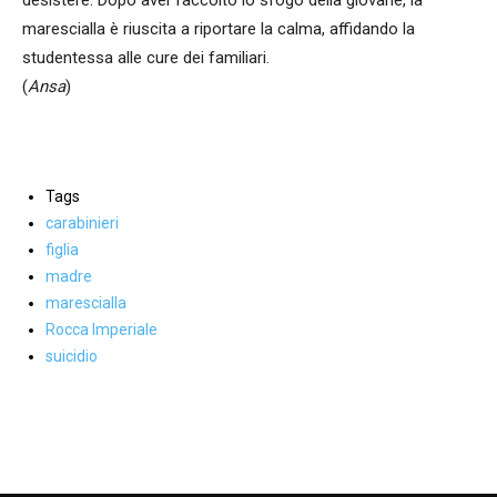
desistere. Dopo aver raccolto lo sfogo della giovane, la
marescialla è riuscita a riportare la calma, affidando la
studentessa alle cure dei familiari.
(
Ansa
)
Tags
carabinieri
figlia
madre
marescialla
Rocca Imperiale
suicidio
Facebook
WhatsApp
condividi