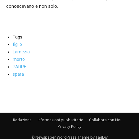
conoscevano e non solo.
Tags
figlio
Lamezia
morto
PADRE
spara
Facebook
WhatsApp
condividi
Redazione
Informazioni pubblicitarie
Collabora con Noi
Privacy Policy
© Newspaper WordPress Theme by TagDiv