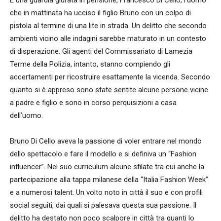
È una guardia giurata in pensione, Francesco Di Cello, l’uomo
che in mattinata ha ucciso il figlio Bruno con un colpo di
pistola al termine di una lite in strada. Un delitto che secondo
ambienti vicino alle indagini sarebbe maturato in un contesto
di disperazione. Gli agenti del Commissariato di Lamezia
Terme della Polizia, intanto, stanno compiendo gli
accertamenti per ricostruire esattamente la vicenda. Secondo
quanto si è appreso sono state sentite alcune persone vicine
a padre e figlio e sono in corso perquisizioni a casa
dell’uomo.
Bruno Di Cello aveva la passione di voler entrare nel mondo
dello spettacolo e fare il modello e si definiva un “Fashion
influencer”. Nel suo curriculum alcune sfilate tra cui anche la
partecipazione alla tappa milanese della “Italia Fashion Week”
e a numerosi talent. Un volto noto in città il suo e con profili
social seguiti, dai quali si palesava questa sua passione. Il
delitto ha destato non poco scalpore in città tra quanti lo