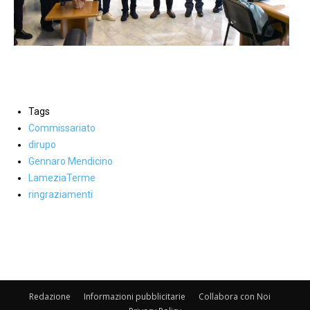
Tags
Commissariato
dirupo
Gennaro Mendicino
LameziaTerme
ringraziamenti
Facebook
WhatsApp
condividi
Redazione
Informazioni pubblicitarie
Collabora con Noi