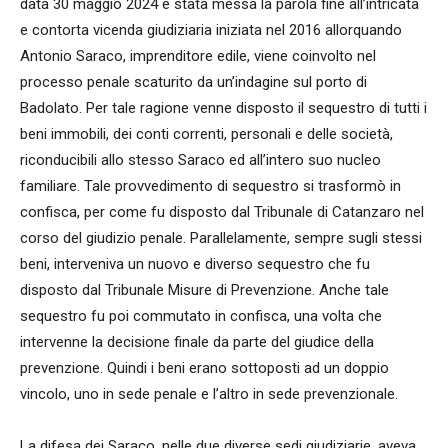
data 30 maggio 2024 è stata messa la parola fine all’intricata
e contorta vicenda giudiziaria iniziata nel 2016 allorquando
Antonio Saraco, imprenditore edile, viene coinvolto nel
processo penale scaturito da un’indagine sul porto di
Badolato. Per tale ragione venne disposto il sequestro di tutti i
beni immobili, dei conti correnti, personali e delle società,
riconducibili allo stesso Saraco ed all’intero suo nucleo
familiare. Tale provvedimento di sequestro si trasformò in
confisca, per come fu disposto dal Tribunale di Catanzaro nel
corso del giudizio penale. Parallelamente, sempre sugli stessi
beni, interveniva un nuovo e diverso sequestro che fu
disposto dal Tribunale Misure di Prevenzione. Anche tale
sequestro fu poi commutato in confisca, una volta che
intervenne la decisione finale da parte del giudice della
prevenzione. Quindi i beni erano sottoposti ad un doppio
vincolo, uno in sede penale e l’altro in sede prevenzionale.
La difesa dei Saraco, nelle due diverse sedi giudiziarie, aveva,