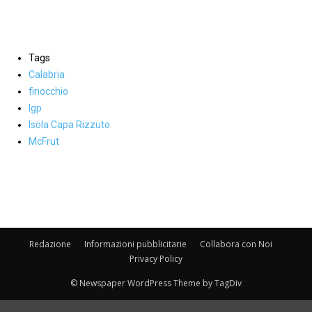
Tags
Calabria
finocchio
Igp
Isola Capa Rizzuto
McFrut
Facebook
WhatsApp
condividi
Redazione
Informazioni pubblicitarie
Collabora con Noi
Privacy Policy
© Newspaper WordPress Theme by TagDiv