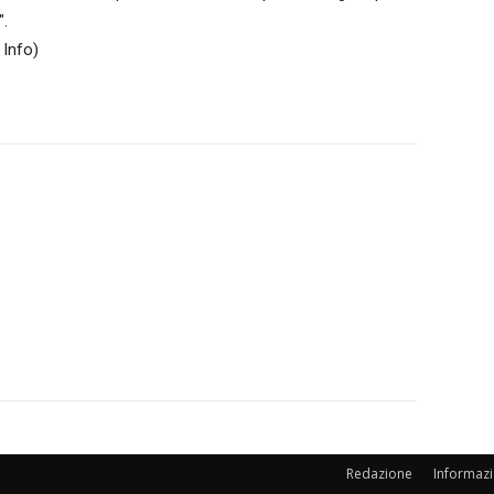
".
Info)
Redazione
Informazi