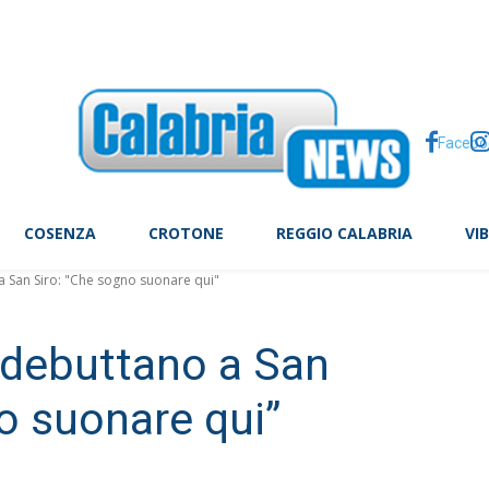
tte, il caso Arday scuote Cambridge
Facebo
COSENZA
CROTONE
REGGIO CALABRIA
VI
a San Siro: "Che sogno suonare qui"
 debuttano a San
o suonare qui”