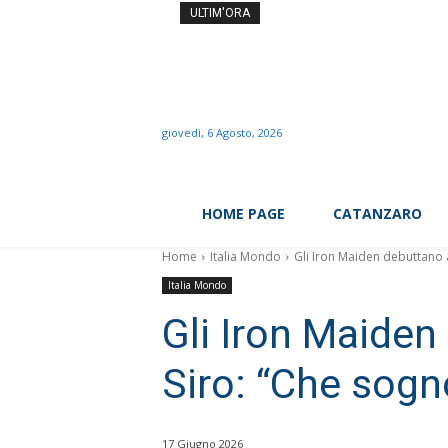
Il prof dei record si dime
ULTIM'ORA
giovedì, 6 Agosto, 2026
HOME PAGE
CATANZARO
Home
Italia Mondo
Gli Iron Maiden debuttano 
Italia Mondo
Gli Iron Maiden
Siro: “Che sogn
17 Giugno 2026