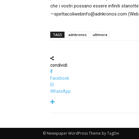
che i vostri possano essere infiniti stanotte
—spettacoliwebinfo@adnkronos.com (Web 
TAGS
adnkronos
ultimora
condividi
Facebook
WhatsApp
© Newspaper WordPress Theme by TagDiv