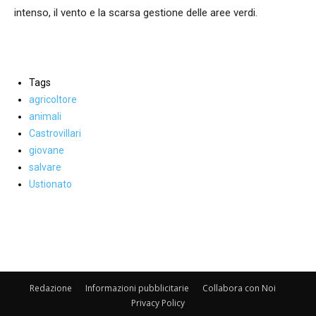
intenso, il vento e la scarsa gestione delle aree verdi.
Tags
agricoltore
animali
Castrovillari
giovane
salvare
Ustionato
Facebook
WhatsApp
condividi
Redazione
Informazioni pubblicitarie
Collabora con Noi
Privacy Policy