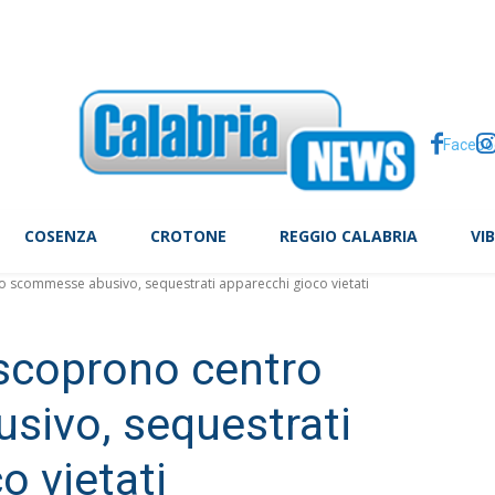
tte, il caso Arday scuote Cambridge
Facebo
COSENZA
CROTONE
REGGIO CALABRIA
VI
 scommesse abusivo, sequestrati apparecchi gioco vietati
scoprono centro
ivo, sequestrati
o vietati