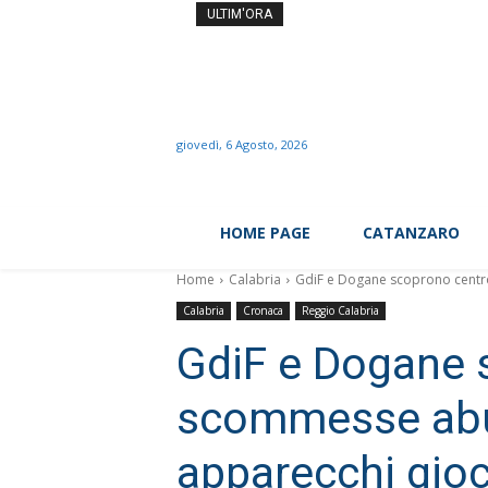
Il prof dei record si dime
ULTIM'ORA
giovedì, 6 Agosto, 2026
HOME PAGE
CATANZARO
Home
Calabria
GdiF e Dogane scoprono centro
Calabria
Cronaca
Reggio Calabria
GdiF e Dogane 
scommesse abus
apparecchi gioc