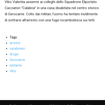
Vibo Valentia assieme ai colleghi dello Squadrone Eliportato
Cacciatori “Calabria” in una casa disabitata nel centro storico
di Gerocarne. Colto dai militari, l’uomo ha tentato inutilmente
di sottrarsi all’arresto con una fuga rocambolesca sui tetti.
Tags
arresto
carabinieri
droga
Gerocarne
latitante
Vibo
Facebook
WhatsApp
condividi