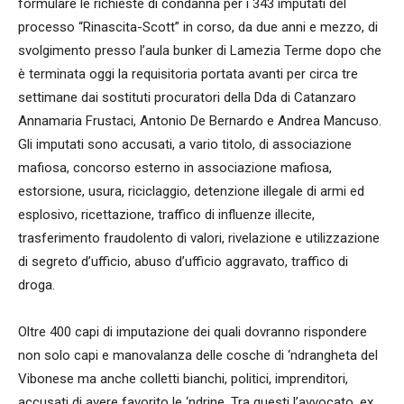
formulare le richieste di condanna per i 343 imputati del
processo “Rinascita-Scott” in corso, da due anni e mezzo, di
svolgimento presso l’aula bunker di Lamezia Terme dopo che
è terminata oggi la requisitoria portata avanti per circa tre
settimane dai sostituti procuratori della Dda di Catanzaro
Annamaria Frustaci, Antonio De Bernardo e Andrea Mancuso.
Gli imputati sono accusati, a vario titolo, di associazione
mafiosa, concorso esterno in associazione mafiosa,
estorsione, usura, riciclaggio, detenzione illegale di armi ed
esplosivo, ricettazione, traffico di influenze illecite,
trasferimento fraudolento di valori, rivelazione e utilizzazione
di segreto d’ufficio, abuso d’ufficio aggravato, traffico di
droga.
Oltre 400 capi di imputazione dei quali dovranno rispondere
non solo capi e manovalanza delle cosche di ‘ndrangheta del
Vibonese ma anche colletti bianchi, politici, imprenditori,
accusati di avere favorito le ‘ndrine. Tra questi l’avvocato, ex