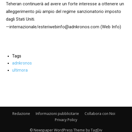
Teheran continuerà ad avere un forte interesse a ottenere un
alleggerimento più ampio del regime sanzionatorio imposto
dagli Stati Uniti.
—internazionale/esteriwebinfo@adnkronos.com (Web Info)
Tags
adnkronos
ultimora
Facebook
WhatsApp
condividi
Redazione
Informazioni pubblicitarie
Collabora con Noi
Privacy Policy
© Newspaper WordPress Theme by TagDiv