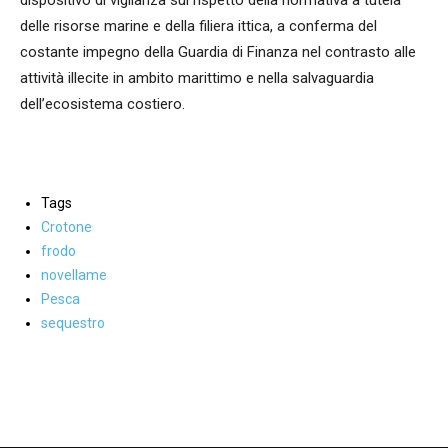
dispositivo di vigilanza sul rispetto della normativa a tutela
delle risorse marine e della filiera ittica, a conferma del
costante impegno della Guardia di Finanza nel contrasto alle
attività illecite in ambito marittimo e nella salvaguardia
dell’ecosistema costiero.
Tags
Crotone
frodo
novellame
Pesca
sequestro
Facebook
WhatsApp
condividi