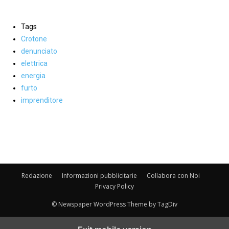
Tags
Crotone
denunciato
elettrica
energia
furto
imprenditore
Facebook
WhatsApp
condividi
Redazione
Informazioni pubblicitarie
Collabora con Noi
Privacy Policy
© Newspaper WordPress Theme by TagDiv