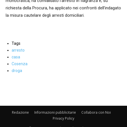
monocratica, ha convalidato l’arresto in flagranza e, su
richiesta della Procura, ha applicato nei confronti dell’indagato
la misura cautelare degli arresti domiciliari.
Tags
arresto
casa
Cosenza
droga
Facebook
WhatsApp
condividi
Redazione
Informazioni pubblicitarie
Collabora con Noi
Privacy Policy