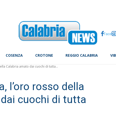
i? Ecco i cibi che possono fare davvero la differenza
Facebo
COSENZA
CROTONE
REGGIO CALABRIA
VI
ella Calabria amato dai cuochi di tutta...
a, l’oro rosso della
dai cuochi di tutta