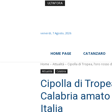
Ossa fragili dopo i 30 ann
ULTIM'ORA
venerdì, 7 Agosto, 2026
HOME PAGE
CATANZARO
Home
Attualità
Cipolla di Tropea, l’oro rosso d
Attualità
Calabria
Cipolla di Trope
Calabria amato 
Italia