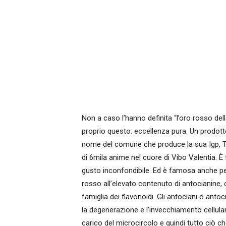
Non a caso l’hanno definita “l’oro rosso del
proprio questo: eccellenza pura. Un prodotto
nome del comune che produce la sua Igp, T
di 6mila anime nel cuore di Vibo Valentia. È
gusto inconfondibile. Ed è famosa anche per 
rosso all’elevato contenuto di antocianine, 
famiglia dei flavonoidi. Gli antociani o anto
la degenerazione e l’invecchiamento cellular
carico del microcircolo e quindi tutto ciò che 