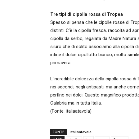
Tre tipi di cipolla rossa di Tropea
Spesso si pensa che le cipolle rosse di Trope
distinti. C’è la cipolla fresca, raccolta ad a
cipolla da serbo, regalata da Madre Natura a
siluro che di solito associamo alla cipolla d
infine il dolce cipollotto bianco, molto simil
primavera.
L’incredibile dolcezza della cipolla rossa di 
nei secondi, negli antipasti, ma anche com
perfino nei dolci. Questo magnifico prodott
Calabria ma in tutta Italia.
(Fonte: italiaatavola)
FONTE
italiaatavola