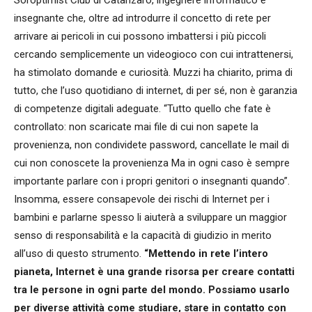
Soroptimist Club di Catanzaro, ingegnere informatico e
insegnante che, oltre ad introdurre il concetto di rete per
arrivare ai pericoli in cui possono imbattersi i più piccoli
cercando semplicemente un videogioco con cui intrattenersi,
ha stimolato domande e curiosità. Muzzi ha chiarito, prima di
tutto, che l’uso quotidiano di internet, di per sé, non è garanzia
di competenze digitali adeguate. “Tutto quello che fate è
controllato: non scaricate mai file di cui non sapete la
provenienza, non condividete password, cancellate le mail di
cui non conoscete la provenienza Ma in ogni caso è sempre
importante parlare con i propri genitori o insegnanti quando”.
Insomma, essere consapevole dei rischi di Internet per i
bambini e parlarne spesso li aiuterà a sviluppare un maggior
senso di responsabilità e la capacità di giudizio in merito
all’uso di questo strumento.
“Mettendo in rete l’intero
pianeta, Internet è una grande risorsa per creare contatti
tra le persone in ogni parte del mondo. Possiamo usarlo
per diverse attività come studiare, stare in contatto con