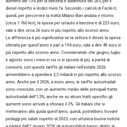
aumenti del 13% per la benzina e addirittura del 26% per il
diesel rispetto a dodici mesi fa. Secondo i calcoli di Facile.it,
quindi, per percorrere la tratta Milano-Bari andata e ritorno
(circa 1.760 km), la spesa per un’auto a benzina è di 223 euro,
vale a dire circa 26 euro in più rispetto allo scorso anno.
La differenza è più significativa se la vettura è diesel; la spesa
stimata per quest’anno è pari a 194 euro, vale a dire 40 euro in
più rispetto allo scorso anno. Considerando che giugno, luglio
e agosto sono i mesi in cui ci si sposta di più, a parità di
consumi, con queste tariffe gli italiani nell’estate 2026
arriverebbero a spendere 2,3 miliardi in più rispetto allo scorso
anno. Anche per il 2026, a inizio anno, le tariffe autostradali
sono cresciute, con un aumento medio delle principali tratte
autostradali dell’1,5%, anche se su alcuni tratti specifici gli
aumenti sono arrivati a sfiorare il 2%. Gli italiani che si
metteranno alla guida quest’anno, quindi, potrebbero trovare
pedaggi più salati rispetto al 2025, con un’unica buona notizia:
a partire dall’1 giugno 2026 gli automobilisti hanno diritto al