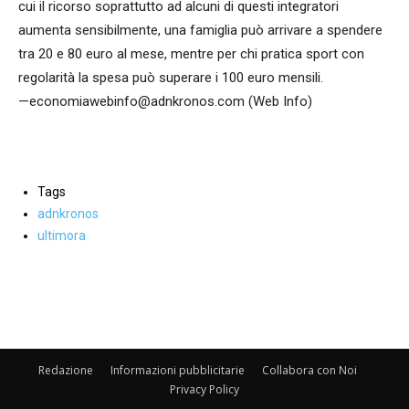
cui il ricorso soprattutto ad alcuni di questi integratori
aumenta sensibilmente, una famiglia può arrivare a spendere
tra 20 e 80 euro al mese, mentre per chi pratica sport con
regolarità la spesa può superare i 100 euro mensili.
—economiawebinfo@adnkronos.com (Web Info)
Tags
adnkronos
ultimora
Facebook
WhatsApp
condividi
Redazione
Informazioni pubblicitarie
Collabora con Noi
Privacy Policy