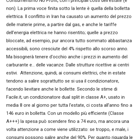
Consumerismo No Profit, con i principali costi dell’estate (e
non). La prima voce finita sotto la lente è quella della bolletta
elettrica. Il conflitto in Iran ha causato un aumento del prezzo
delle materie prime, a partire dal gas, e anche le tariffe
dell’energia elettrica ne hanno risentito; quelle a prezzo
bloccate, ad esempio, pur ancora tutto sommato abbastanza
accessibili, sono cresciute del 4% rispetto allo scorso anno.
Ma bisognerà tenere d'occhio anche i prezzi in aumento del
carburante e… delle vacanze. Dalle strutture ricettive ai centri
estivi. Attenzione, quindi, ai consumi elettrici, che in estate
tendono a salire soprattutto se si usa il condizionatore,
facendo lievitare anche le bollette. Secondo le stime di
Facile.it, un condizionatore dual split in classe A+, usato in
media 8 ore al giorno per tutta l’estate, ci costa all’anno fino a
146 euro in bolletta. Con un modello più efficiente (Classe
A+++) la spesa può scendere fino a 74 euro, ma ancora una
volta attenzione a come viene utilizzato: se troppo, e male, i
consumi possono salire anche del 90%. Per quanto riguarda le