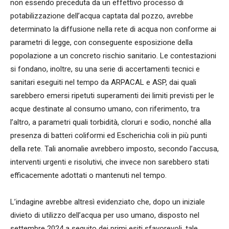
non essendo preceduta da un effettivo processo di
potabilizzazione dell’acqua captata dal pozzo, avrebbe
determinato la diffusione nella rete di acqua non conforme ai
parametri di legge, con conseguente esposizione della
popolazione a un concreto rischio sanitario. Le contestazioni
si fondano, inoltre, su una serie di accertamenti tecnici e
sanitari eseguiti nel tempo da ARPACAL e ASP, dai quali
sarebbero emersi ripetuti superamenti dei limiti previsti per le
acque destinate al consumo umano, con riferimento, tra
l’altro, a parametri quali torbidità, cloruri e sodio, nonché alla
presenza di batteri coliformi ed Escherichia coli in più punti
della rete. Tali anomalie avrebbero imposto, secondo l’accusa,
interventi urgenti e risolutivi, che invece non sarebbero stati
efficacemente adottati o mantenuti nel tempo.
L’indagine avrebbe altresì evidenziato che, dopo un iniziale
divieto di utilizzo dell’acqua per uso umano, disposto nel
settembre 2024 a seguito dei primi esiti sfavorevoli, tale