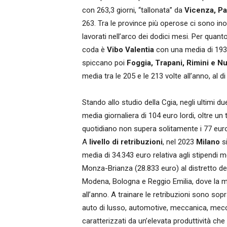
con 263,3 giorni, “tallonata” da
Vicenza, P
263. Tra le province più operose ci sono ino
lavorati nell’arco dei dodici mesi. Per quant
coda è
Vibo Valentia
con una media di 193,3 
spiccano poi
Foggia, Trapani, Rimini e N
media tra le 205 e le 213 volte all’anno, al di
Stando allo studio della Cgia, negli ultimi d
media giornaliera di 104 euro lordi, oltre un 
quotidiano non supera solitamente i 77 euro 
A
livello di retribuzioni
, nel 2023
Milano
si
media di 34.343 euro relativa agli stipendi 
Monza-Brianza (28.833 euro) al distretto de
Modena, Bologna e Reggio Emilia, dove la med
all’anno. A trainare le retribuzioni sono so
auto di lusso, automotive, meccanica, mecca
caratterizzati da un’elevata produttività c