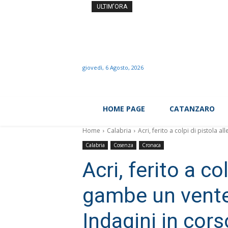
Terremoto nel Pisano, scos
ULTIM'ORA
giovedì, 6 Agosto, 2026
HOME PAGE
CATANZARO
Home
Calabria
Acri, ferito a colpi di pistola 
Calabria
Cosenza
Cronaca
Acri, ferito a col
gambe un vente
Indagini in cors