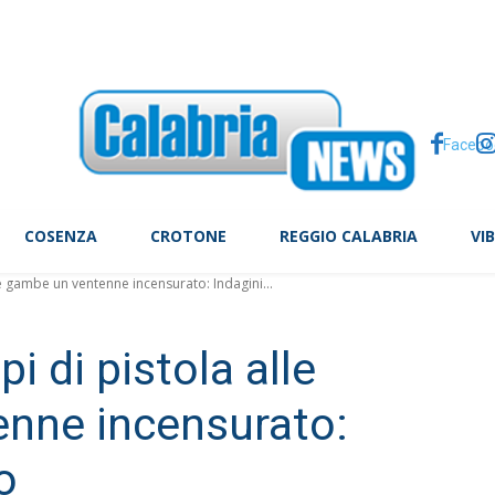
sa di magnitudo 2.4 vicino a Riparbella
Facebo
COSENZA
CROTONE
REGGIO CALABRIA
VI
alle gambe un ventenne incensurato: Indagini...
pi di pistola alle
nne incensurato:
o